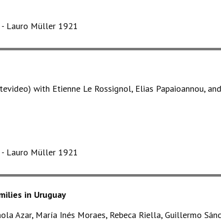
s - Lauro Müller 1921
tevideo) with Etienne Le Rossignol, Elias Papaioannou, an
s - Lauro Müller 1921
milies in Uruguay
ola Azar, María Inés Moraes, Rebeca Riella, Guillermo Sánc