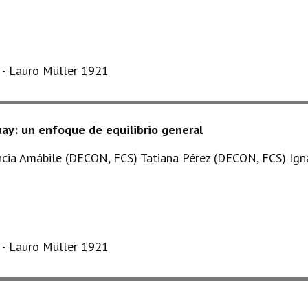
s - Lauro Müller 1921
uay: un enfoque de equilibrio general
cia Amábile (DECON, FCS) Tatiana Pérez (DECON, FCS) Ign
s - Lauro Müller 1921