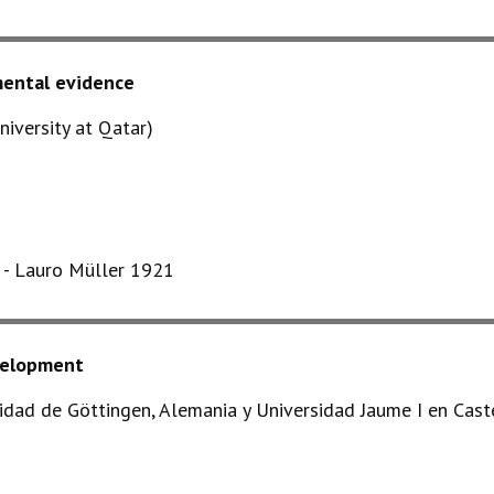
mental evidence
iversity at Qatar)
s - Lauro Müller 1921
evelopment
dad de Göttingen, Alemania y Universidad Jaume I en Caste