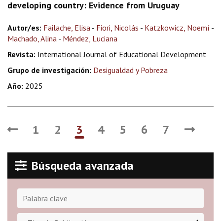
developing country: Evidence from Uruguay
Autor/es:
Failache, Elisa
-
Fiori, Nicolás
-
Katzkowicz, Noemí
-
Machado, Alina
-
Méndez, Luciana
Revista:
International Journal of Educational Development
Grupo de investigación:
Desigualdad y Pobreza
Año:
2025
1
2
3
4
5
6
7
Búsqueda avanzada