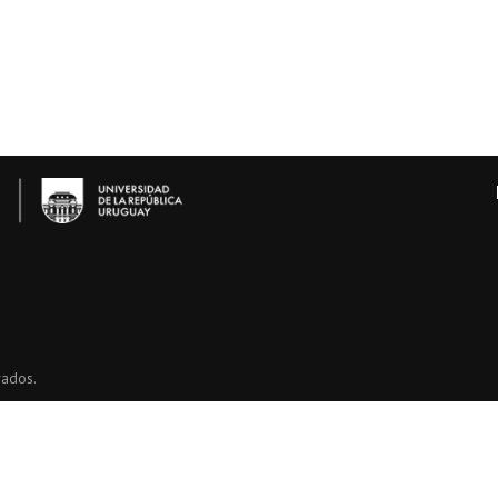
vados.