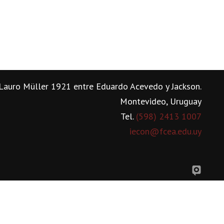
Lauro Müller 1921 entre Eduardo Acevedo y Jackson.
Montevideo, Uruguay
Tel.
(598) 2413 1007
iecon@fcea.edu.uy