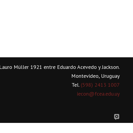
Lauro Müller 1921 entre Eduardo Acevedo y Jackson.
Montevideo, Uruguay
Tel.
(598) 2413 1007
iecon@fcea.edu.uy