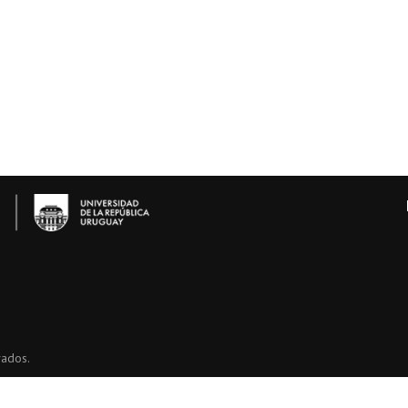
vados.