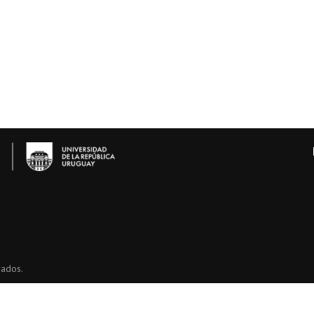
s
vados.