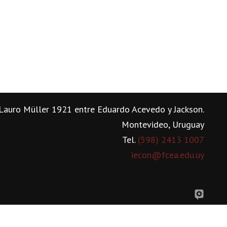
Lauro Müller 1921 entre Eduardo Acevedo y Jackson.
Montevideo, Uruguay
Tel.
(598) 2413 1007
iecon@fcea.edu.uy