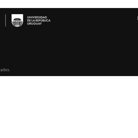
vados.