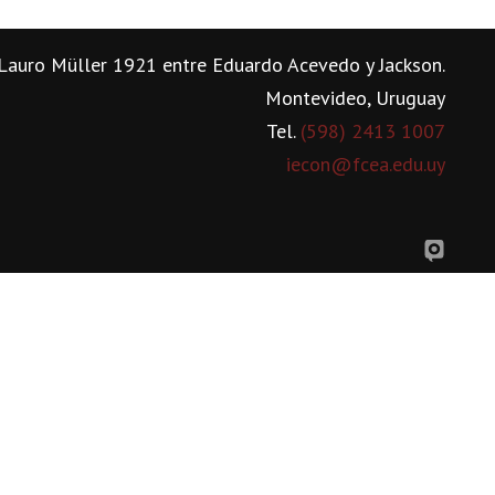
Lauro Müller 1921 entre Eduardo Acevedo y Jackson.
Montevideo, Uruguay
Tel.
(598) 2413 1007
iecon@fcea.edu.uy