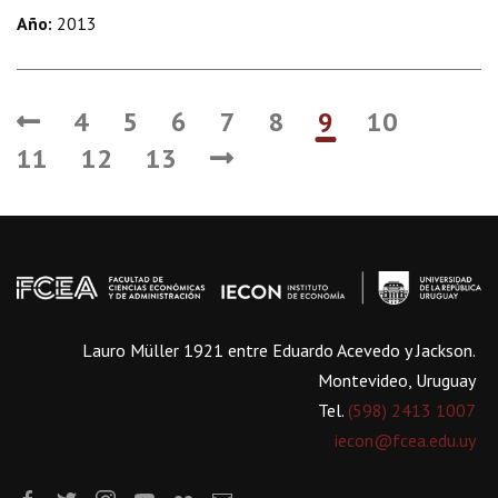
Año:
2013
4
5
6
7
8
9
10
11
12
13
Lauro Müller 1921 entre Eduardo Acevedo y Jackson.
Montevideo, Uruguay
Tel.
(598) 2413 1007
iecon@fcea.edu.uy