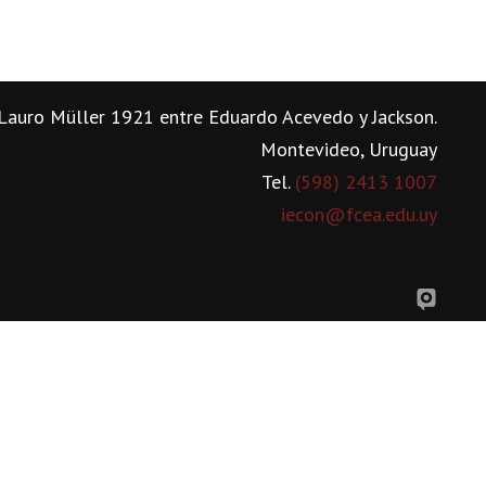
Lauro Müller 1921 entre Eduardo Acevedo y Jackson.
Montevideo, Uruguay
Tel.
(598) 2413 1007
iecon@fcea.edu.uy