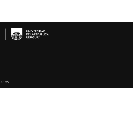
vados.