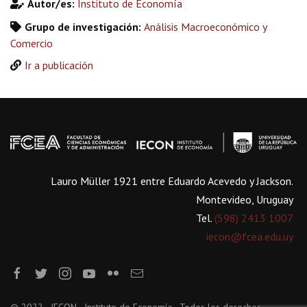
Autor/es:
Instituto de Economía
Grupo de investigación:
Análisis Macroeconómico y
Comercio
Ir a publicación
Lauro Müller 1921 entre Eduardo Acevedo y Jackson.
Montevideo, Uruguay
Tel.
(598) 2413 1007
iecon@fcea.edu.uy
© 2022 - IECON - Instituto de Economía - Todos los derechos