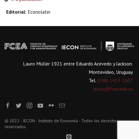
Editorial:
Econolatin
Lauro Müller 1921 entre Eduardo Acevedo y Jackson.
Montevideo, Uruguay
Tel.
(598) 2413 1007
iecon@fcea.edu.uy
© 2022 - IECON - Instituto de Economía - Todos los derechos
reservados.