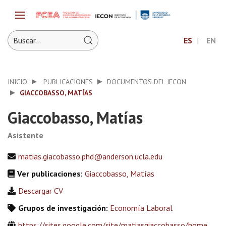
ES
EN
INICIO
PUBLICACIONES
DOCUMENTOS DEL IECON
GIACCOBASSO, MATÍAS
Giaccobasso, Matías
Asistente
matias.giacobasso.phd@anderson.ucla.edu
Ver publicaciones:
Giaccobasso, Matías
Descargar CV
Grupos de investigación:
Economía Laboral
https://sites.google.com/site/matiasgiaccobasso/home