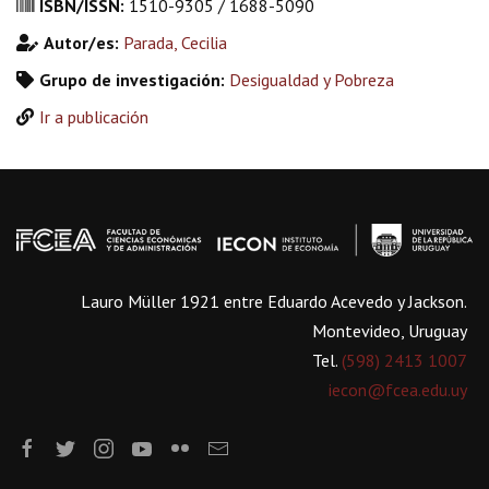
ISBN/ISSN:
1510-9305 / 1688-5090
Autor/es:
Parada, Cecilia
Grupo de investigación:
Desigualdad y Pobreza
Ir a publicación
Lauro Müller 1921 entre Eduardo Acevedo y Jackson.
Montevideo, Uruguay
Tel.
(598) 2413 1007
iecon@fcea.edu.uy