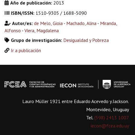
Año de publicación:
2013
ISBN/ISSN:
1510-9305 / 1688-5090
Autor/es:
de Melo, Gioia
-
Machado, Alina
-
Miranda,
Alfonso
-
Viera, Magdalena
Grupo de investigación:
Desigualdad y Pobreza
Ir a publicación
Lauro Müller 1921 entre Eduardo Acevedo y Jackson.
Montevideo, Uruguay
Tel.
(598) 2413 1007
iecon@fcea.edu.uy