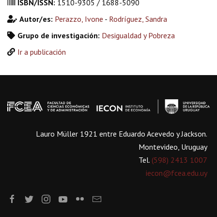
ISBN/ISSN:
1510-9305 / 1688-5090
Autor/es:
Perazzo, Ivone
-
Rodríguez, Sandra
Grupo de investigación:
Desigualdad y Pobreza
Ir a publicación
Lauro Müller 1921 entre Eduardo Acevedo y Jackson.
Montevideo, Uruguay
Tel.
(598) 2413 1007
iecon@fcea.edu.uy