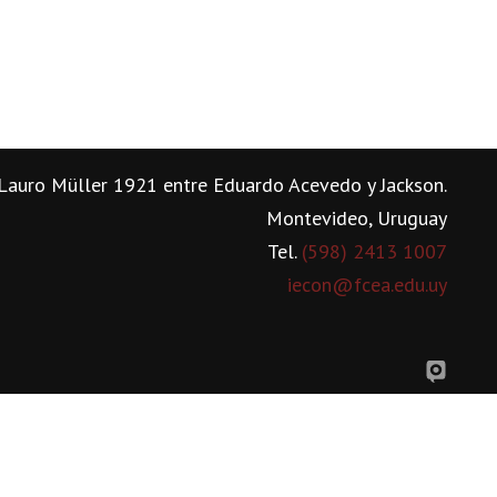
Lauro Müller 1921 entre Eduardo Acevedo y Jackson.
Montevideo, Uruguay
Tel.
(598) 2413 1007
iecon@fcea.edu.uy