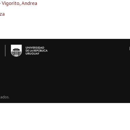
-
Vigorito, Andrea
za
vados.