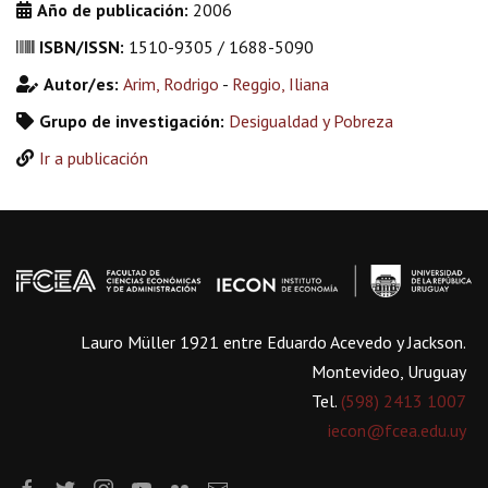
Año de publicación:
2006
ISBN/ISSN:
1510-9305 / 1688-5090
Autor/es:
Arim, Rodrigo
-
Reggio, Iliana
Grupo de investigación:
Desigualdad y Pobreza
Ir a publicación
Lauro Müller 1921 entre Eduardo Acevedo y Jackson.
Montevideo, Uruguay
Tel.
(598) 2413 1007
iecon@fcea.edu.uy