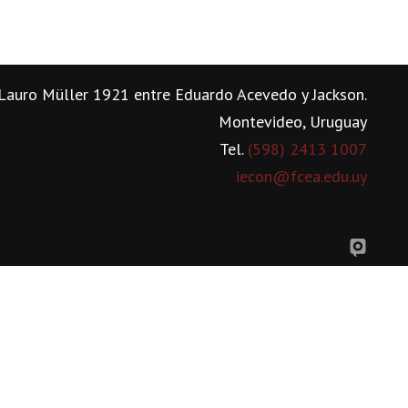
Lauro Müller 1921 entre Eduardo Acevedo y Jackson.
Montevideo, Uruguay
Tel.
(598) 2413 1007
iecon@fcea.edu.uy