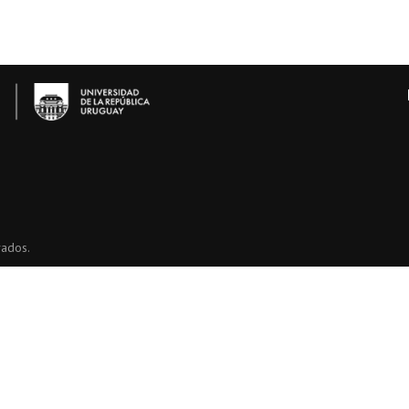
vados.