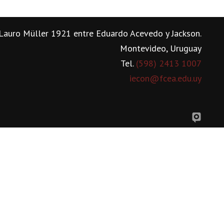
Lauro Müller 1921 entre Eduardo Acevedo y Jackson.
Montevideo, Uruguay
Tel.
(598) 2413 1007
iecon@fcea.edu.uy