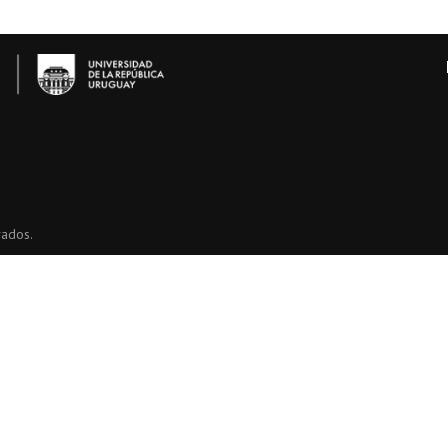
vados.