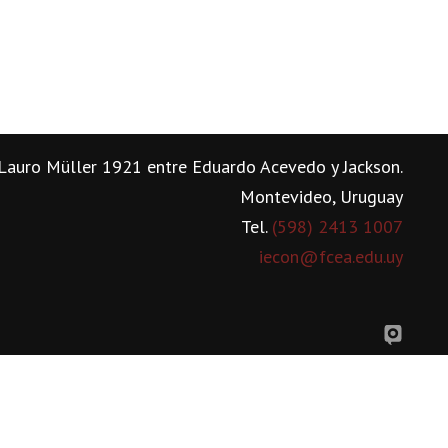
Lauro Müller 1921 entre Eduardo Acevedo y Jackson.
Montevideo, Uruguay
Tel.
(598) 2413 1007
iecon@fcea.edu.uy