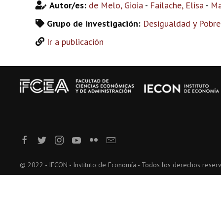
Autor/es:
de Melo, Gioia
-
Failache, Elisa
-
Ma
Grupo de investigación:
Desigualdad y Pobre
Ir a publicación
© 2022 - IECON - Instituto de Economía - Todos los derechos reser