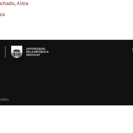
chado, Alina
za
vados.