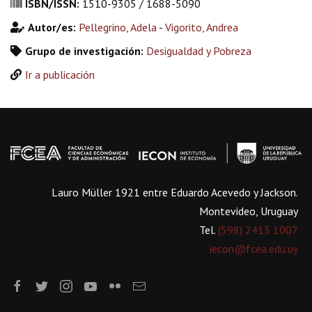
ISBN/ISSN:
1510-9305 / 1688-5090
Autor/es:
Pellegrino, Adela
-
Vigorito, Andrea
Grupo de investigación:
Desigualdad y Pobreza
Ir a publicación
Lauro Müller 1921 entre Eduardo Acevedo y Jackson.
Montevideo, Uruguay
Tel.
(598) 2413 1007
iecon@fcea.edu.uy