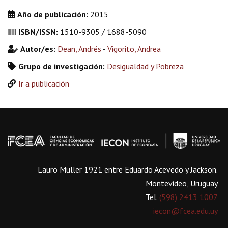
Año de publicación:
2015
ISBN/ISSN:
1510-9305 / 1688-5090
Autor/es:
Dean, Andrés
-
Vigorito, Andrea
Grupo de investigación:
Desigualdad y Pobreza
Ir a publicación
Lauro Müller 1921 entre Eduardo Acevedo y Jackson.
Montevideo, Uruguay
Tel.
(598) 2413 1007
iecon@fcea.edu.uy