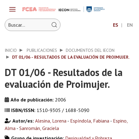
ES
EN
INICIO
PUBLICACIONES
DOCUMENTOS DEL IECON
DT 01/06 - RESULTADOS DE LA EVALUACIÓN DE PROIMUJER.
DT 01/06 - Resultados de la
evaluación de Proimujer.
Año de publicación:
2006
ISBN/ISSN:
1510-9305 / 1688-5090
Autor/es:
Alesina, Lorena
-
Espíndola, Fabiana
-
Espino,
Alma
-
Sanromán, Graciela
Grupo de investigación:
Desigualdad y Pobreza