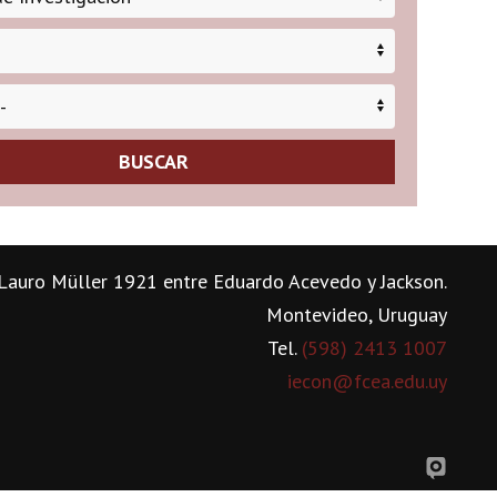
BUSCAR
Lauro Müller 1921 entre Eduardo Acevedo y Jackson.
Montevideo, Uruguay
Tel.
(598) 2413 1007
iecon@fcea.edu.uy