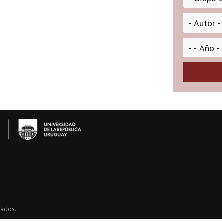
vados.