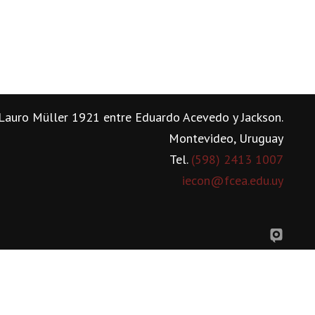
Lauro Müller 1921 entre Eduardo Acevedo y Jackson.
Montevideo, Uruguay
Tel.
(598) 2413 1007
iecon@fcea.edu.uy