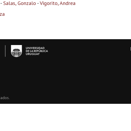
-
Salas, Gonzalo
-
Vigorito, Andrea
za
vados.