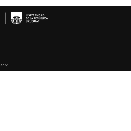
vados.