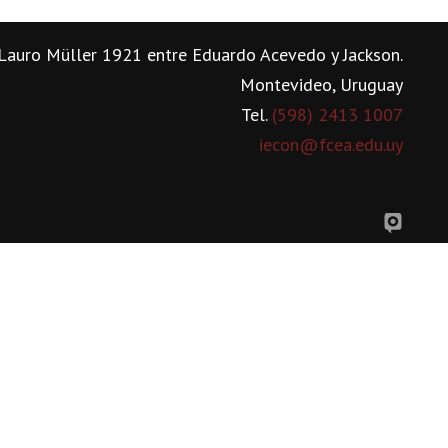
Lauro Müller 1921 entre Eduardo Acevedo y Jackson.
Montevideo, Uruguay
Tel.
(598) 2413 1007
iecon@fcea.edu.uy