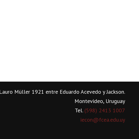
Lauro Müller 1921 entre Eduardo Acevedo y Jackson.
Montevideo, Uruguay
Tel.
(598) 2413 1007
iecon@fcea.edu.uy