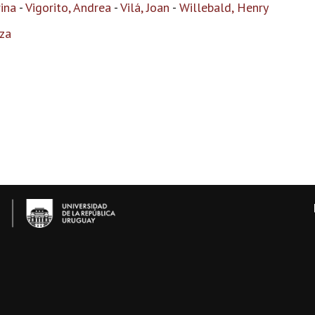
rina
-
Vigorito, Andrea
-
Vilá, Joan
-
Willebald, Henry
za