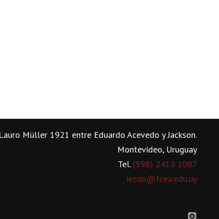
Lauro Müller 1921 entre Eduardo Acevedo y Jackson.
Montevideo, Uruguay
Tel.
(598) 2413 1007
iecon@fcea.edu.uy