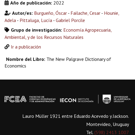
Año de publicación:
2022
Autor/es:
Burgueño, Óscar
-
Failache, Cesar
-
Hounie,
Adela
-
Pittaluga, Lucía
-
Gabriel Porcile
Grupo de investigación:
Economía Agropecuaria,
Ambiental, y de los Recursos Naturales
Ir a publicación
Nombre del Libro:
The New Palgrave Dictionary of
Economics
Lauro Müller 1921 entre Eduardo Acevedo y Jackson.
Montevideo, Uruguay
Tel.
(598) 2413 1007