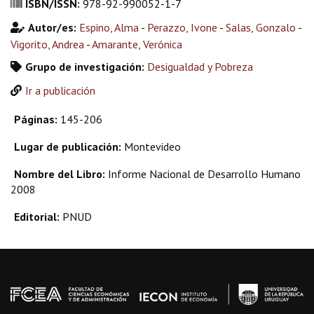
ISBN/ISSN:
978-92-990052-1-7
Autor/es:
Espino, Alma
-
Perazzo, Ivone
-
Salas, Gonzalo
-
Vigorito, Andrea
-
Amarante, Verónica
Grupo de investigación:
Desigualdad y Pobreza
Ir a publicación
Páginas:
145-206
Lugar de publicación:
Montevideo
Nombre del Libro:
Informe Nacional de Desarrollo Humano
2008
Editorial:
PNUD