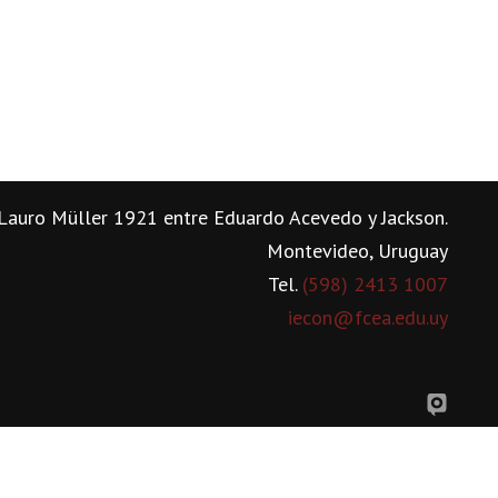
Lauro Müller 1921 entre Eduardo Acevedo y Jackson.
Montevideo, Uruguay
Tel.
(598) 2413 1007
iecon@fcea.edu.uy