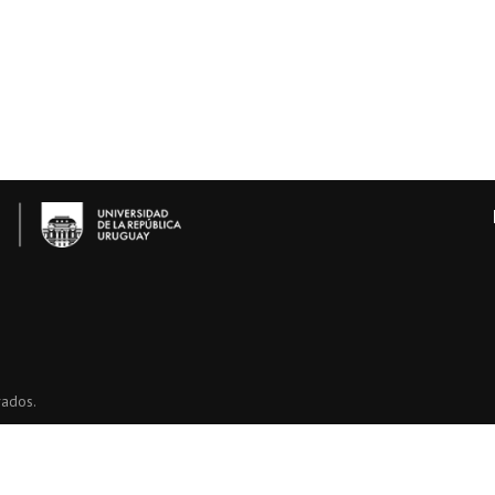
vados.