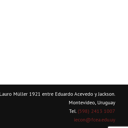
Lauro Müller 1921 entre Eduardo Acevedo y Jackson.
Montevideo, Uruguay
Tel.
(598) 2413 1007
iecon@fcea.edu.uy