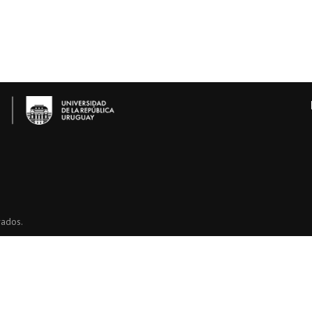
vados.