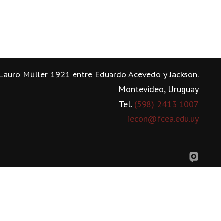
Lauro Müller 1921 entre Eduardo Acevedo y Jackson.
Montevideo, Uruguay
Tel.
(598) 2413 1007
iecon@fcea.edu.uy