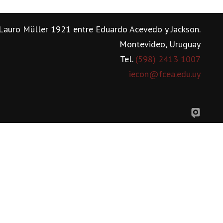
Lauro Müller 1921 entre Eduardo Acevedo y Jackson.
Montevideo, Uruguay
Tel.
(598) 2413 1007
iecon@fcea.edu.uy