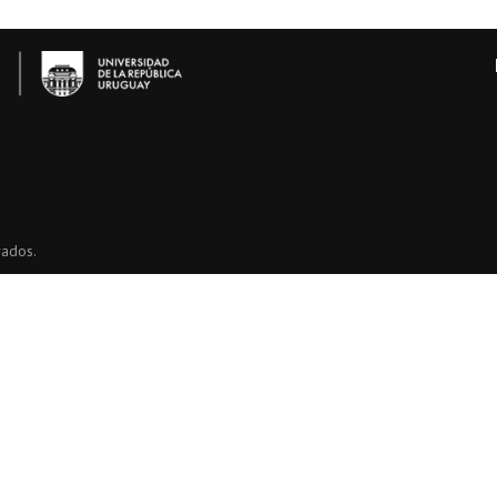
vados.