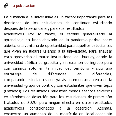
Ir a publicación
La distancia a la universidad e
s
un factor importante para las
decisiones de los
estudiantes de continuar estudiando
después de la secundaria y para sus resultados
académicos. Por lo tanto, el cambio generalizado al
aprendizaje en línea de
rivado de la
pandemia
podría haber
abierto una ven
tana de oportunidad para aquellos estudiantes
que viven en lugares
lejanos a la universidad
.
Para analizar
esto a
provecho el marco
institucional de Uruguay, donde la
universidad pública es gratuita y sin examen de
ingreso pero
con campus solo en la mitad d
el territorio
y sigo
una
estrategia de
diferencias en diferencias,
compar
ando
estudiantes que ya vivían en un área cerca de la
universidad (grupo de control) con estudiantes que viven lejos
(tratados). Los resultados
muestran menos efectos adversos
en térm
inos de deserción para los estudiantes de
primer año
tratados de 2020, pero ningún efecto en otros resultados
académicos
condicionados a la deserción. Además,
encuentro
un
aumento de
la
matrícula en
localidades sin