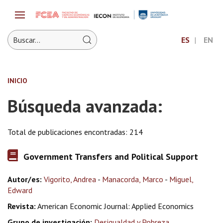
ES
EN
INICIO
Búsqueda avanzada:
Total de publicaciones encontradas: 214
Government Transfers and Political Support
Autor/es:
Vigorito, Andrea
-
Manacorda, Marco
-
Miguel,
Edward
Revista:
American Economic Journal: Applied Economics
Grupo de investigación:
Desigualdad y Pobreza