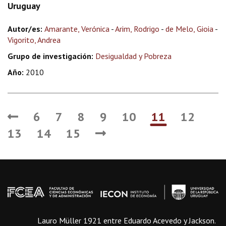
Uruguay
Autor/es:
Amarante, Verónica
-
Arim, Rodrigo
-
de Melo, Gioia
-
Vigorito, Andrea
Grupo de investigación:
Desigualdad y Pobreza
Año:
2010
6
7
8
9
10
11
12
13
14
15
Lauro Müller 1921 entre Eduardo Acevedo y Jackson.