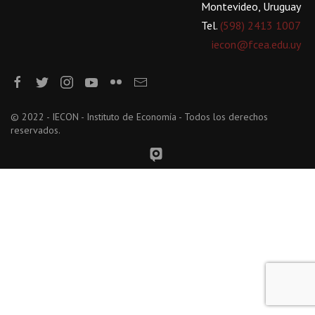
Montevideo, Uruguay
Tel.
(598) 2413 1007
iecon@fcea.edu.uy
© 2022 - IECON - Instituto de Economía - Todos los derechos
reservados.