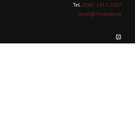
Tel.
(598) 2413 1007
iecon@fcea.edu.uy