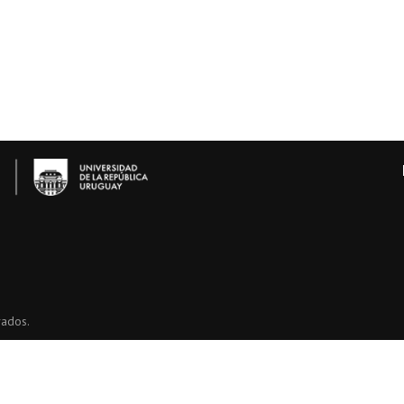
vados.