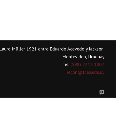
Lauro Müller 1921 entre Eduardo Acevedo y Jackson.
Montevideo, Uruguay
Tel.
(598) 2413 1007
iecon@fcea.edu.uy