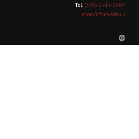
Tel.
(598) 2413 1007
iecon@fcea.edu.uy