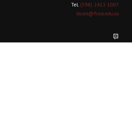
Tel.
(598) 2413 1007
iecon@fcea.edu.uy