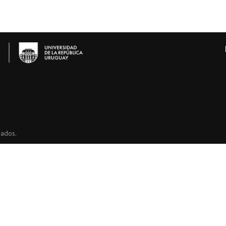
vados.