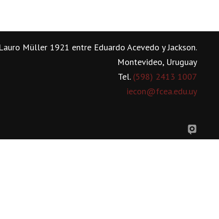
Lauro Müller 1921 entre Eduardo Acevedo y Jackson.
Montevideo, Uruguay
Tel.
(598) 2413 1007
iecon@fcea.edu.uy