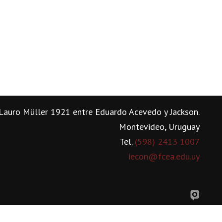
Lauro Müller 1921 entre Eduardo Acevedo y Jackson.
Montevideo, Uruguay
Tel.
(598) 2413 1007
iecon@fcea.edu.uy