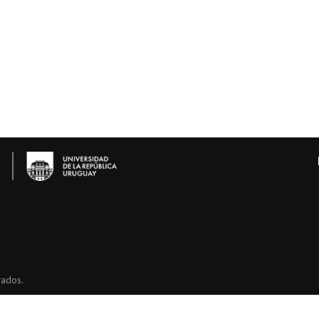
vados.