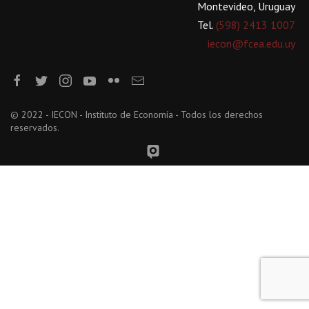
Montevideo, Uruguay
Tel.
(598) 2413 1007
iecon@fcea.edu.uy
© 2022 - IECON - Instituto de Economía - Todos los derechos
reservados.