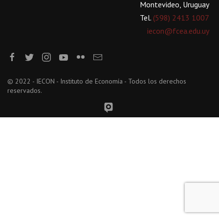
Montevideo, Uruguay
Tel.
(598) 2413 1007
iecon@fcea.edu.uy
© 2022 - IECON - Instituto de Economía - Todos los derechos
reservados.