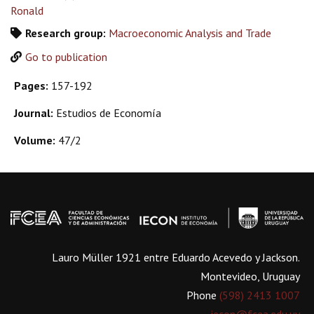
Ronald
Research group:
Macroeconomic Analysis and Trade
Go to publication
Pages:
157-192
Journal:
Estudios de Economía
Volume:
47/2
Lauro Müller 1921 entre Eduardo Acevedo y Jackson.
Montevideo, Uruguay
Phone
(598) 2413 1007
iecon@fcea.edu.uy