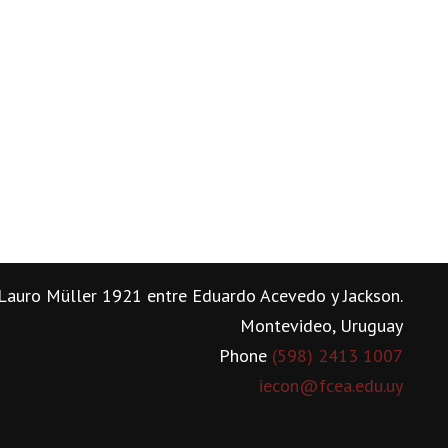
Lauro Müller 1921 entre Eduardo Acevedo y Jackson.
Montevideo, Uruguay
Phone
(598) 2413 1007
iecon@fcea.edu.uy