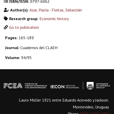
ISBN/ISSN:
0797-6062
Author(s):
Azar, Paola
-
Fleitas, Sebastián
Research group:
Economic history
Go to publication
Pages:
165-189
Journal:
Cuadernos del CLAEH
Volume:
94/95
Lauro Müller 1921 entre Eduardo Acevedo y Jackson.
Montevideo, Uruguay
Phone
(598) 2413 1007