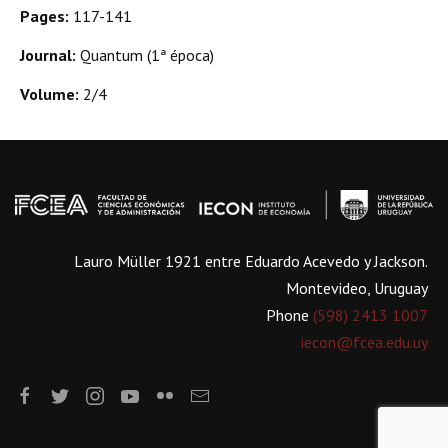
Pages:
117-141
Journal:
Quantum (1ª época)
Volume:
2/4
Lauro Müller 1921 entre Eduardo Acevedo y Jackson.
Montevideo, Uruguay
Phone
(598) 2413 1007
iecon@fcea.edu.uy