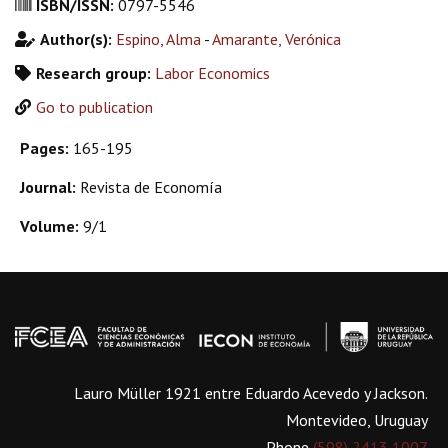
ISBN/ISSN:
0797-5546
Author(s):
Espino, Alma
-
Amarante, Verónica
Research group:
Labor Economics
Go to publication
Pages:
165-195
Journal:
Revista de Economía
Volume:
9/1
Lauro Müller 1921 entre Eduardo Acevedo y Jackson.
Montevideo, Uruguay
Phone
(598) 2413 1007