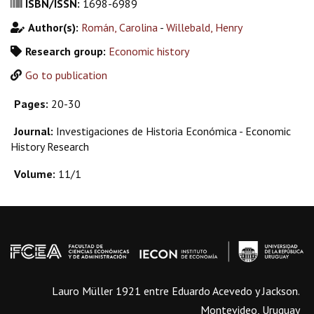
ISBN/ISSN:
1698-6989
Author(s):
Román, Carolina
-
Willebald, Henry
Research group:
Economic history
Go to publication
Pages:
20-30
Journal:
Investigaciones de Historia Económica - Economic
History Research
Volume:
11/1
Lauro Müller 1921 entre Eduardo Acevedo y Jackson.
Montevideo, Uruguay